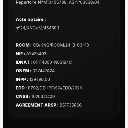
Répertoire NºM10405788, AS nº03538/04
Acte notaire :
nº24/KNG/IM/454583
RCCM :
CD/KNG/RCCM/24-B-03413
NIF :
A2425492L
IDNAT :
01-F4300-N63184C
ONEM :
027447A24
INPP :
139490,00
EDD :
8792/DEHPE/SG/EDD/2024
CNSS :
1020341400
AGREEMENT ARSP :
851735866