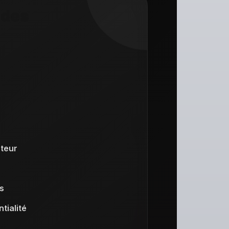
ides
teur
s
tialité