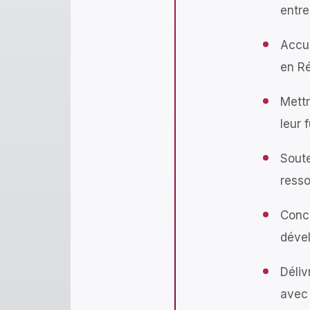
entre
Accue
en R
Mettr
leur 
Soute
resso
Concl
déve
Déliv
avec