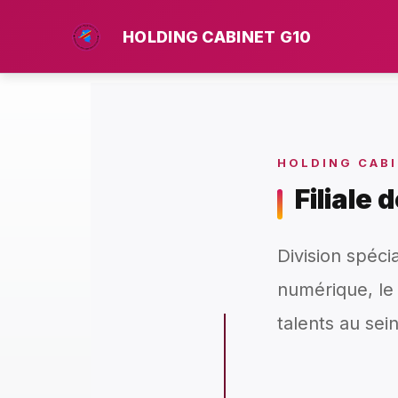
Aller
au
HOLDING CABINET G10
contenu
HOLDING CABI
Filiale 
Division spéci
numérique, le
talents au sei