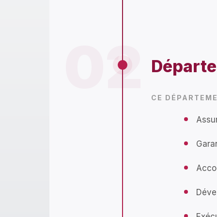
02
Départ
CE DÉPARTEME
Assur
Garan
Accom
Déve
Exécu