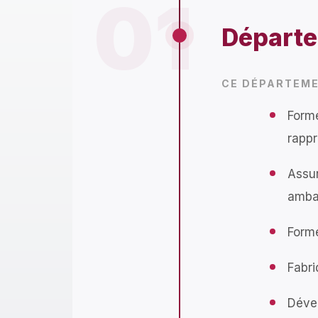
01
Départe
CE DÉPARTEME
Forme
rapp
Assur
ambas
Forme
Fabri
Dével