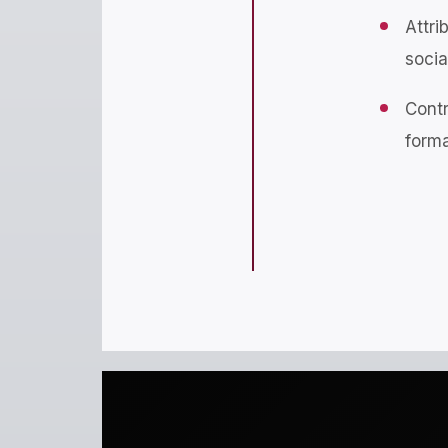
Attri
socia
Contr
forma