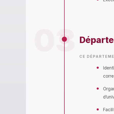
03
Départe
CE DÉPARTEME
Ident
corre
Organ
d’uni
Facil