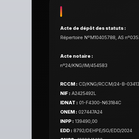
Informations lé
Acte de dépôt des statuts :
Répertoire NºM10405788, AS nº035
Acte notaire :
nº24/KNG/IM/454583
RCCM :
CD/KNG/RCCM/24-B-0341
NIF :
A2425492L
IDNAT :
01-F4300-N63184C
ONEM :
027447A24
INPP :
139490,00
EDD :
8792/DEHPE/SG/EDD/2024