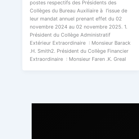
postes respectifs des Présidents des
Collèges du Bureau Auxiliaire à l’issue de
leur mandat annuel prenant effet du 02
novembre 2024 au 02 novembre 2025. 1.
Président du Collège Administratif
Extérieur Extraordinaire : Monsieur Barack
.H. Smith2. Président du Collège Financier
Extraordinaire : Monsieur Faren .K. Greal