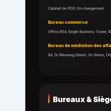
Cabinet du PDG: En changement
Bureau commerce
Office 804, Single Business Tower, 
Bureau de médiation des affa
94, Dr Waxwing Street, On Shires, 
Bureaux & Sièg