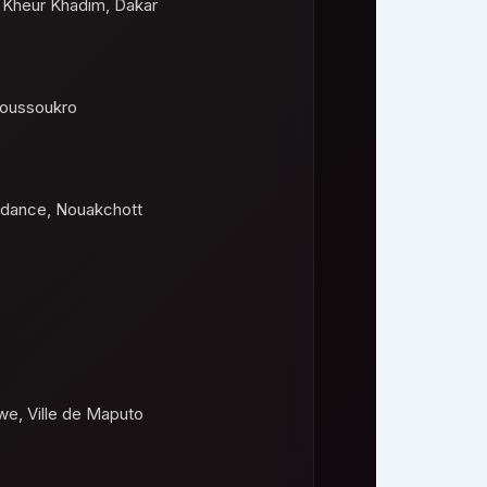
 Kheur Khadim, Dakar
moussoukro
ndance, Nouakchott
e, Ville de Maputo