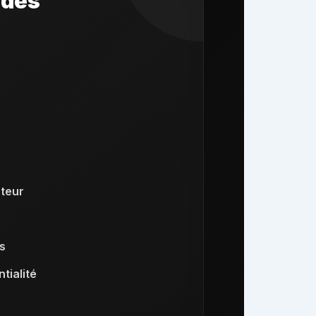
ides
teur
s
tialité