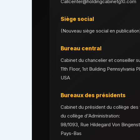
Callcenter@holdingcabinetg10.com
Siège social
(Nouveau siège social en publication
Bureau central
Cabinet du chancelier et conseiller s
11th Floor, 1st Building Pennsylvania 
USA
Bureaux des présidents
Cabinet du président du collège des 
du collège d'Administration:
98/1093, Rue Hildegard Von Bingenst
Pays-Bas