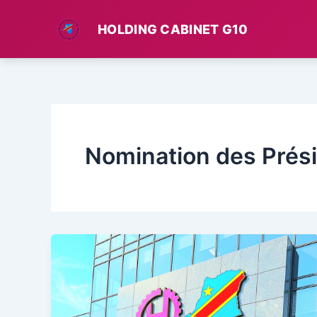
Aller
au
HOLDING CABINET G10
contenu
Nomination des Prés