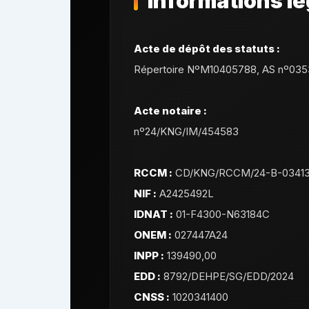
Informations lé
Acte de dépôt des statuts :
Répertoire NºM10405788, AS nº035
Acte notaire :
nº24/KNG/IM/454583
RCCM :
CD/KNG/RCCM/24-B-0341
NIF :
A2425492L
IDNAT :
01-F4300-N63184C
ONEM :
027447A24
INPP :
139490,00
EDD :
8792/DEHPE/SG/EDD/2024
CNSS :
1020341400