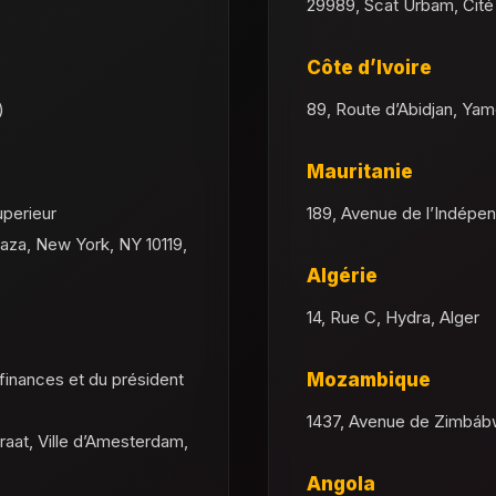
29989, Scat Urbam, Cité
Côte d’Ivoire
)
89, Route d’Abidjan, Ya
Mauritanie
uperieur
189, Avenue de l’Indépe
Plaza, New York, NY 10119,
Algérie
14, Rue C, Hydra, Alger
finances et du président
Mozambique
1437, Avenue de Zimbábw
raat, Ville d’Amesterdam,
Angola