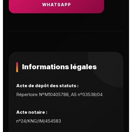
WHATSAPP
Informations légales
Acte de dépôt des statuts :
Répertoire NºM10405788, AS nº03538/04
Acte notaire :
nº24/KNG/IM/454583