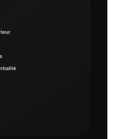
teur
s
tialité