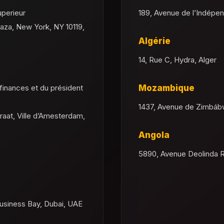
uperieur
189, Avenue de l’Indépe
Plaza, New York, NY 10119,
Algérie
14, Rue C, Hydra, Alger
finances et du président
Mozambique
1437, Avenue de Zimbábw
raat, Ville d’Amesterdam,
Angola
5890, Avenue Deolinda R
Business Bay, Dubai, UAE