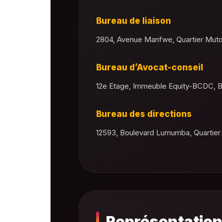
Bureau de liaison
2804, Avenue Manfwe, Quartier Muto
Bureau d’Avocat-conseil
12e Etage, Immeuble Equity-BCDC, B
Bureau des directions
12593, Boulevard Lumumba, Quartier
Représentation