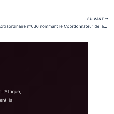
SUIVANT
Décision Extraordinaire nº036 nommant le Coordonnateur de la Coordination de Mont-Ngafula/Kinshasa
 l’Afrique,
ent, la