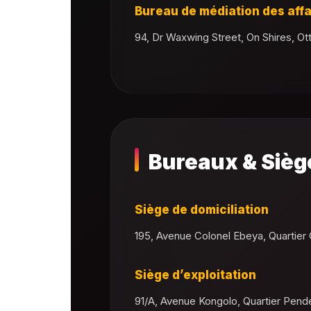
Bureau de médiation des affa
94, Dr Waxwing Street, On Shires, 
Bureaux & Sièg
Siège de domiciliation
195, Avenue Colonel Ebeya, Quartier
Siège d’exploitation
91/A, Avenue Kongolo, Quartier Pen