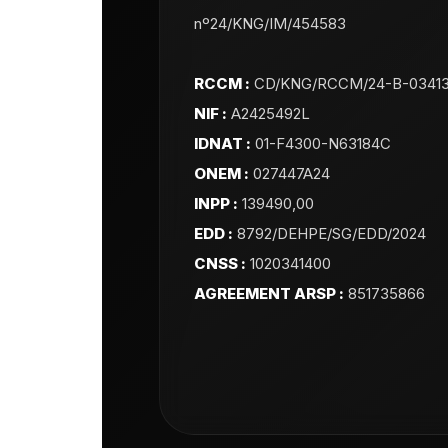
nº24/KNG/IM/454583
RCCM :
CD/KNG/RCCM/24-B-0341
NIF :
A2425492L
IDNAT :
01-F4300-N63184C
ONEM :
027447A24
INPP :
139490,00
EDD :
8792/DEHPE/SG/EDD/2024
CNSS :
1020341400
AGREEMENT ARSP :
851735866