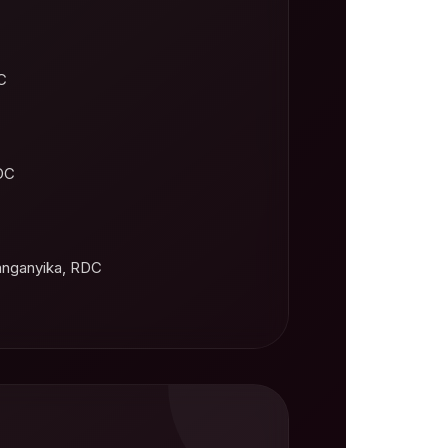
C
RDC
anganyika, RDC