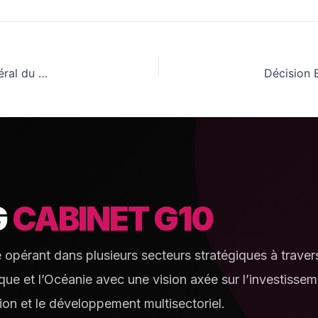
Décision Extraordinaire nº034 nommant Inspecteur Général du Maniema
G
CABINET G10
e opérant dans plusieurs secteurs stratégiques à travers
rique et l’Océanie avec une vision axée sur l’investissem
ion et le développement multisectoriel.